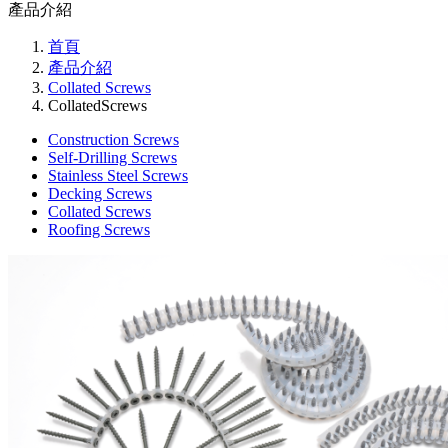
產品介紹
首頁
產品介紹
Collated Screws
CollatedScrews
Construction Screws
Self-Drilling Screws
Stainless Steel Screws
Decking Screws
Collated Screws
Roofing Screws